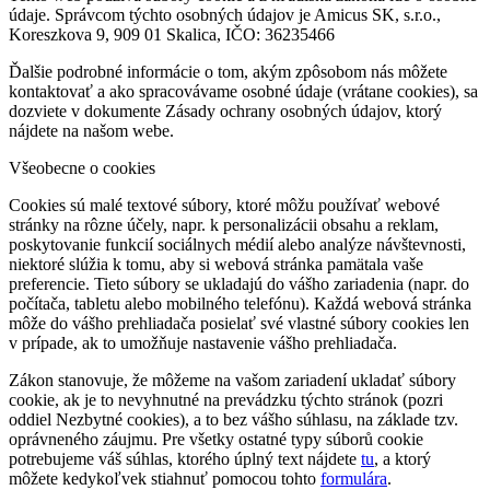
údaje. Správcom týchto osobných údajov je Amicus SK, s.r.o.,
Koreszkova 9, 909 01 Skalica, IČO: 36235466
Ďalšie podrobné informácie o tom, akým zpôsobom nás môžete
kontaktovať a ako spracovávame osobné údaje (vrátane cookies), sa
dozviete v dokumente Zásady ochrany osobných údajov, ktorý
nájdete na našom webe.
Všeobecne o cookies
Cookies sú malé textové súbory, ktoré môžu používať webové
stránky na rôzne účely, napr. k personalizácii obsahu a reklam,
poskytovanie funkcií sociálnych médií alebo analýze návštevnosti,
niektoré slúžia k tomu, aby si webová stránka pamätala vaše
preferencie. Tieto súbory se ukladajú do vášho zariadenia (napr. do
počítača, tabletu alebo mobilného telefónu). Každá webová stránka
môže do vášho prehliadača posielať své vlastné súbory cookies len
v prípade, ak to umožňuje nastavenie vášho prehliadača.
Zákon stanovuje, že môžeme na vašom zariadení ukladať súbory
cookie, ak je to nevyhnutné na prevádzku týchto stránok (pozri
oddiel Nezbytné cookies), a to bez vášho súhlasu, na základe tzv.
oprávneného záujmu. Pre všetky ostatné typy súborů cookie
potrebujeme váš súhlas, ktorého úplný text nájdete
tu
, a ktorý
môžete kedykoľvek stiahnuť pomocou tohto
formulára
.