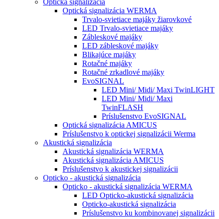
Optická signalizácia
Optická signalizácia WERMA
Trvalo-svietiace majáky žiarovkové
LED Trvalo-svietiace majáky
Zábleskové majáky
LED zábleskové majáky
Blikajúce majáky
Rotačné majáky
Rotačné zrkadlové majáky
EvoSIGNAL
LED Mini/ Midi/ Maxi TwinLIGHT
LED Mini/ Midi/ Maxi
TwinFLASH
Príslušenstvo EvoSIGNAL
Optická signalizácia AMICUS
Príslušenstvo k optickej signalizácii Werma
Akustická signalizácia
Akustická signalizácia WERMA
Akustická signalizácia AMICUS
Príslušenstvo k akustickej signalizácii
Opticko - akustická signalizácia
Opticko - akustická signalizácia WERMA
LED Opticko-akustická signalizácia
Opticko-akustická signalizácia
Príslušenstvo ku kombinovanej signalizácii