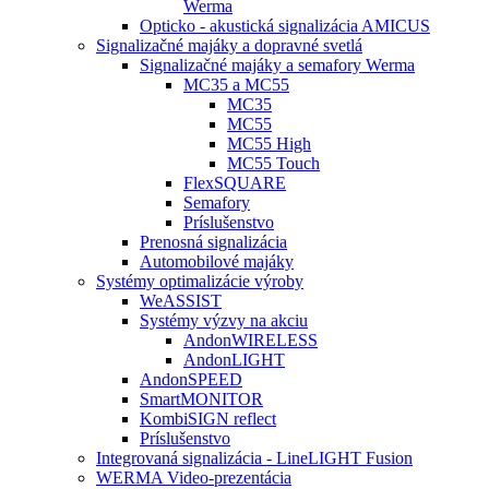
Werma
Opticko - akustická signalizácia AMICUS
Signalizačné majáky a dopravné svetlá
Signalizačné majáky a semafory Werma
MC35 a MC55
MC35
MC55
MC55 High
MC55 Touch
FlexSQUARE
Semafory
Príslušenstvo
Prenosná signalizácia
Automobilové majáky
Systémy optimalizácie výroby
WeASSIST
Systémy výzvy na akciu
AndonWIRELESS
AndonLIGHT
AndonSPEED
SmartMONITOR
KombiSIGN reflect
Príslušenstvo
Integrovaná signalizácia - LineLIGHT Fusion
WERMA Video-prezentácia