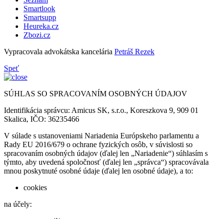
Smartlook
Smartsupp
Heureka.cz
Zbozi.cz
Vypracovala advokátska kancelária
Petráš Rezek
Speť
SÚHLAS SO SPRACOVANÍM OSOBNÝCH ÚDAJOV
Identifikácia správcu: Amicus SK, s.r.o., Koreszkova 9, 909 01
Skalica, IČO: 36235466
V súlade s ustanoveniami Nariadenia Európskeho parlamentu a
Rady EU 2016/679 o ochrane fyzických osôb, v súvislosti so
spracovaním osobných údajov (ďalej len „Nariadenie“) súhlasím s
týmto, aby uvedená spoločnosť (ďalej len „správca“) spracovávala
mnou poskytnuté osobné údaje (ďalej len osobné údaje), a to:
cookies
na účely: