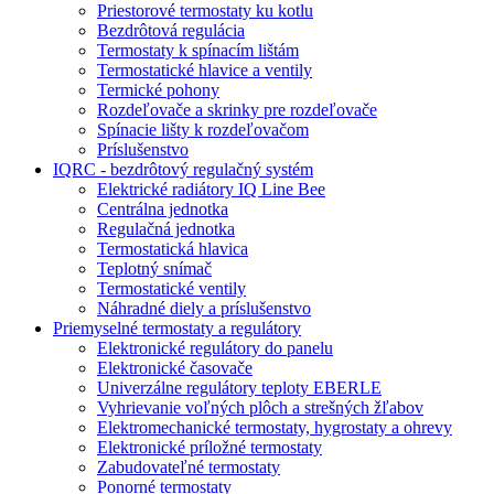
Priestorové termostaty ku kotlu
Bezdrôtová regulácia
Termostaty k spínacím lištám
Termostatické hlavice a ventily
Termické pohony
Rozdeľovače a skrinky pre rozdeľovače
Spínacie lišty k rozdeľovačom
Príslušenstvo
IQRC - bezdrôtový regulačný systém
Elektrické radiátory IQ Line Bee
Centrálna jednotka
Regulačná jednotka
Termostatická hlavica
Teplotný snímač
Termostatické ventily
Náhradné diely a príslušenstvo
Priemyselné termostaty a regulátory
Elektronické regulátory do panelu
Elektronické časovače
Univerzálne regulátory teploty EBERLE
Vyhrievanie voľných plôch a strešných žľabov
Elektromechanické termostaty, hygrostaty a ohrevy
Elektronické príložné termostaty
Zabudovateľné termostaty
Ponorné termostaty