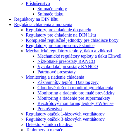
Príslušenstvo
Snímače teploty
Snímače tlaku
Regulátory na DIN lištu
Regulácia chladenia a mrazenia
Regulátory pre chladenie do panelu
Regulátory pre chladenie na DIN lištu
Kompletné regulačné jednotky pre chladiace boxy
Regulátory pre kompresorové stanice
Mechanické regulátory teploty, tlaku a vlhkosti
Mechanické regulátory teploty a tlaku Eliwell
Nízkotlaké presostaty RANCO
Vysokotlaké presostaty RANCO
Patrónové presostaty
Monitoring a riadenie chladenia
Záznamníky teplôt - Dataloggery
Cloudové riešenia monitoringu chladenia
Monitoring a riadenie pre malé prevádzky
Monitoring a riadenie pre supermarkety
Bezdrôtový monitoring teploty EWSense
Príslušenstvo
Regulátory otáčok 1-fázových ventilátorov
Regulátory otáčok 3-fázových ventilátorov
Detektory úniku chladiva
Teplomery a merače