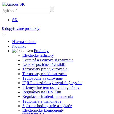
SK
0
dopytované produkty
Hlavná stránka
Novinky
Produkty
Elektrické radiátory
Svetelná a zvuková signalizácia
Letecké pozičné návestidlá
Termostaty pre vykurovanie
Termostaty pre klimatizáciu
Teplovodné vykurovanie
IQRC - bezdrôtový regulačný systém
Priemyselné termostaty a regulátory
Regulátory na DIN lištu
Regulácia chladenia a mrazenia
Teplomery a manometre
Spínacie hodiny, relé a stykače
Elektronické komponenty