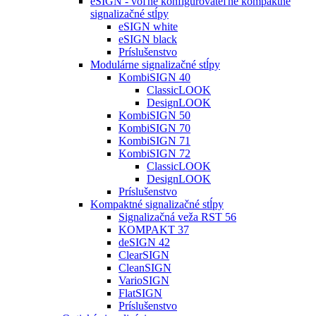
eSIGN - voľne konfigurovateľné kompaktné
signalizačné stĺpy
eSIGN white
eSIGN black
Príslušenstvo
Modulárne signalizačné stĺpy
KombiSIGN 40
ClassicLOOK
DesignLOOK
KombiSIGN 50
KombiSIGN 70
KombiSIGN 71
KombiSIGN 72
ClassicLOOK
DesignLOOK
Príslušenstvo
Kompaktné signalizačné stĺpy
Signalizačná veža RST 56
KOMPAKT 37
deSIGN 42
ClearSIGN
CleanSIGN
VarioSIGN
FlatSIGN
Príslušenstvo