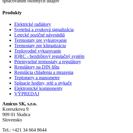
spracovaním osobných údajov
Produkty
Elektrické radiátory
Svetelná a zvuková signalizácia
Letecké pozičné návestidlá
Termostaty pre vykurovanie
Termostaty pre klimatizáciu
Teplovodné vykurovanie
IQRC - bezdrôtový regulačný systém
Priemyselné termostaty a regulátory
Regulátory na DIN lištu
Regulácia chladenia a mrazenia
Teplomery a manometre
Spínacie hodiny, relé a stykače
Elektronické komponenty
VÝPREDAJ
Amicus SK, s.r.o.
Koreszkova 9
909 01 Skalica
Slovensko
Tel.: +421 34 664 8644