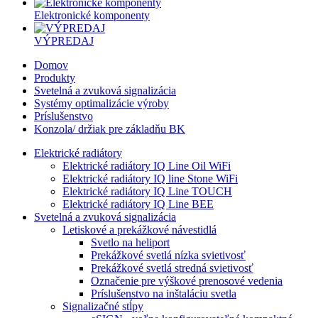
Elektronické komponenty
VÝPREDAJ
Domov
Produkty
Svetelná a zvuková signalizácia
Systémy optimalizácie výroby
Príslušenstvo
Konzola/ držiak pre základňu BK
Elektrické radiátory
Elektrické radiátory IQ Line Oil WiFi
Elektrické radiátory IQ line Stone WiFi
Elektrické radiátory IQ Line TOUCH
Elektrické radiátory IQ Line BEE
Svetelná a zvuková signalizácia
Letiskové a prekážkové návestidlá
Svetlo na heliport
Prekážkové svetlá nízka svietivosť
Prekážkové svetlá stredná svietivosť
Označenie pre výškové prenosové vedenia
Príslušenstvo na inštaláciu svetla
Signalizačné stĺpy