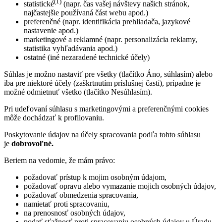
(1)
statistické
(napr. čas vašej návštevy našich stránok,
najčastejšie používaná část webu apod.)
preferenčné (napr. identifikácia prehliadača, jazykové
nastavenie apod.)
marketingové a reklamné (napr. personalizácia reklamy,
statistika vyhľadávania apod.)
ostatné (iné nezaradené technické účely)
Súhlas je možno nastaviť pre všetky (tlačítko Áno, súhlasím) alebo
iba pre niektoré účely (zaškrtnutím príslušnej časti), prípadne je
možné odmietnuť všetko (tlačítko Nesúhlasím).
Pri udeľovaní súhlasu s marketingovými a preferenčnými cookies
môže dochádzať k profilovaniu.
Poskytovanie údajov na účely spracovania podľa tohto súhlasu
je
dobrovoľné.
Beriem na vedomie, že mám právo:
požadovať prístup k mojim osobným údajom,
požadovať opravu alebo vymazanie mojich osobných údajov,
požadovať obmedzenia spracovania,
namietať proti spracovaniu,
na prenosnosť osobných údajov,
podať sťažnosť proti spracovaniu osobných údajov u Úradu