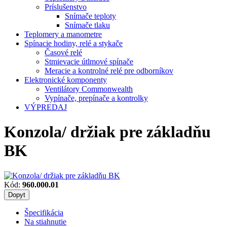
Príslušenstvo
Snímače teploty
Snímače tlaku
Teplomery a manometre
Spínacie hodiny, relé a stykače
Časové relé
Stmievacie útlmové spínače
Meracie a kontrolné relé pre odborníkov
Elektronické komponenty
Ventilátory Commonwealth
Vypínače, prepínače a kontrolky
VÝPREDAJ
Konzola/ držiak pre základňu
BK
Kód:
960.000.01
Dopyt
Špecifikácia
Na stiahnutie