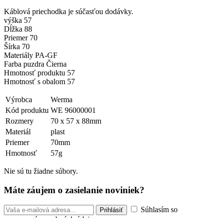
Káblová priechodka je súčasťou dodávky.
výška 57
Dĺžka 88
Priemer 70
Šírka 70
Materiály PA-GF
Farba puzdra Čierna
Hmotnosť produktu 57
Hmotnosť s obalom 57
Výrobca
Werma
Kód produktu
WE 96000001
Rozmery
70 x 57 x 88mm
Materiál
plast
Priemer
70mm
Hmotnosť
57g
Nie sú tu žiadne súbory.
Máte záujem o zasielanie noviniek?
Súhlasím so