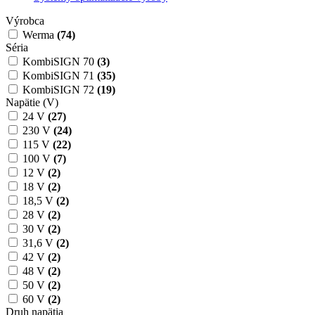
Výrobca
Werma
(74)
Séria
KombiSIGN 70
(3)
KombiSIGN 71
(35)
KombiSIGN 72
(19)
Napätie (V)
24 V
(27)
230 V
(24)
115 V
(22)
100 V
(7)
12 V
(2)
18 V
(2)
18,5 V
(2)
28 V
(2)
30 V
(2)
31,6 V
(2)
42 V
(2)
48 V
(2)
50 V
(2)
60 V
(2)
Druh napätia