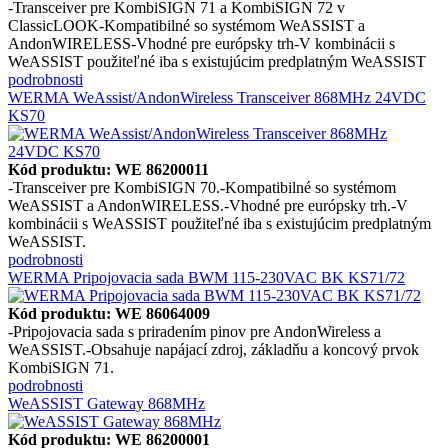
-Transceiver pre KombiSIGN 71 a KombiSIGN 72 v
ClassicLOOK-Kompatibilné so systémom WeASSIST a
AndonWIRELESS-Vhodné pre európsky trh-V kombinácii s
WeASSIST použiteľné iba s existujúcim predplatným WeASSIST
podrobnosti
WERMA WeAssist/AndonWireless Transceiver 868MHz 24VDC
KS70
Kód produktu: WE 86200011
-Transceiver pre KombiSIGN 70.-Kompatibilné so systémom
WeASSIST a AndonWIRELESS.-Vhodné pre európsky trh.-V
kombinácii s WeASSIST použiteľné iba s existujúcim predplatným
WeASSIST.
podrobnosti
WERMA Pripojovacia sada BWM 115-230VAC BK KS71/72
Kód produktu: WE 86064009
-Pripojovacia sada s priradením pinov pre AndonWireless a
WeASSIST.-Obsahuje napájací zdroj, základňu a koncový prvok
KombiSIGN 71.
podrobnosti
WeASSIST Gateway 868MHz
Kód produktu: WE 86200001