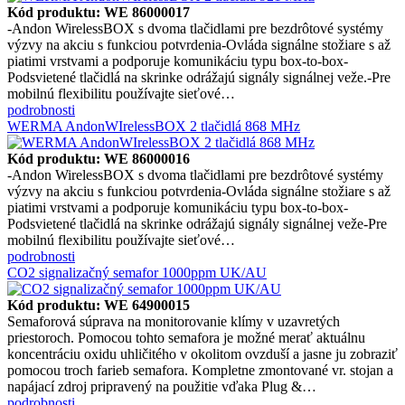
Kód produktu: WE 86000017
-Andon WirelessBOX s dvoma tlačidlami pre bezdrôtové systémy
výzvy na akciu s funkciou potvrdenia-Ovláda signálne stožiare s až
piatimi vrstvami a podporuje komunikáciu typu box-to-box-
Podsvietené tlačidlá na skrinke odrážajú signály signálnej veže.-Pre
mobilnú flexibilitu používajte sieťové…
podrobnosti
WERMA AndonWIrelessBOX 2 tlačidlá 868 MHz
Kód produktu: WE 86000016
-Andon WirelessBOX s dvoma tlačidlami pre bezdrôtové systémy
výzvy na akciu s funkciou potvrdenia-Ovláda signálne stožiare s až
piatimi vrstvami a podporuje komunikáciu typu box-to-box-
Podsvietené tlačidlá na skrinke odrážajú signály signálnej veže-Pre
mobilnú flexibilitu používajte sieťové…
podrobnosti
CO2 signalizačný semafor 1000ppm UK/AU
Kód produktu: WE 64900015
Semaforová súprava na monitorovanie klímy v uzavretých
priestoroch. Pomocou tohto semafora je možné merať aktuálnu
koncentráciu oxidu uhličitého v okolitom ovzduší a jasne ju zobraziť
pomocou troch farieb semafora. Kompletne zmontované vr. stojan a
napájací zdroj pripravený na použitie vďaka Plug &…
podrobnosti