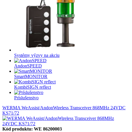
Systémy výzvy na akciu
AndonSPEED
SmartMONITOR
KombiSIGN reflect
Príslušenstvo
WERMA WeAssist/AndonWireless Transceiver 868MHz 24VDC
KS71/72
Kód produktu: WE 86200003