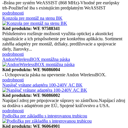
-Brána pre systém WeASSIST (868 MHz)-Vhodné pre európsky
trh-Použiteľné iba s existujúcim predplatným WeASSIST
podrobnosti
Konzola pre montáž na stenu BK
Kód produktu: WE 97588341
Príslušenstvo rozširuje možnosti využitia optickej a akustickej
signalizácie a ich prispôsobenie pre konkrétnu aplikáciu. Sortiment
zahŕňa adaptéry pre montáž, držiaky, predlžovacie a spojovacie
diely, žiarovky...
podrobnosti
AndonWirelessBOX montážna páska
Kód produktu: WE 96086004
- Uchopovacia páska na upevnenie Andon WirelessBOX.
podrobnosti
Napájač vrátane adaptéra 100-240V AC BK
Kód produktu: WE 96086002
Napájací zdroj pre pripojovacie súpravy so zástrčkou.Napájací zdroj
sa dodáva s adaptérom pre EÚ, Spojené kráľovstvo a USA.
podrobnosti
Podložka pre základňu s integrovanou trubicou
Kód produktu: WE 96064901