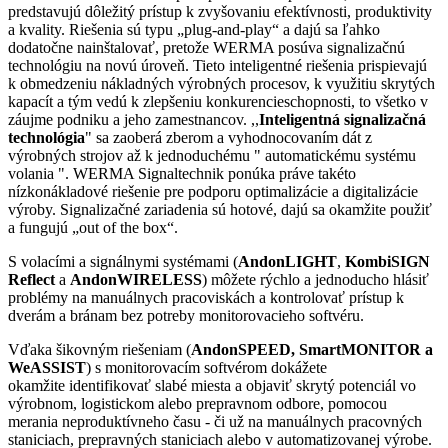
predstavujú dôležitý prístup k zvyšovaniu efektívnosti, produktivity
a kvality. Riešenia sú typu „plug-and-play“ a dajú sa ľahko
dodatočne nainštalovať, pretože WERMA posúva signalizačnú
technológiu na novú úroveň.
Tieto inteligentné riešenia prispievajú
k obmedzeniu nákladných výrobných procesov, k využitiu skrytých
kapacít a tým vedú k zlepšeniu konkurencieschopnosti, to všetko v
záujme podniku a jeho zamestnancov. ,,
Inteligentná signalizačná
technológia
" sa zaoberá zberom a vyhodnocovaním dát z
výrobných strojov až k jednoduchému " automatickému systému
volania ". WERMA Signaltechnik ponúka práve takéto
nízkonákladové riešenie pre podporu optimalizácie a digitalizácie
výroby. Signalizačné zariadenia sú hotové, dajú sa okamžite použiť
a fungujú „out of the box“.
S volacími a signálnymi systémami (
AndonLIGHT
,
KombiSIGN
Reflect
a
AndonWIRELESS
) môžete rýchlo a jednoducho hlásiť
problémy na manuálnych pracoviskách a kontrolovať prístup k
dverám a bránam bez potreby monitorovacieho softvéru.
Vďaka šikovným riešeniam (
AndonSPEED, SmartMONITOR a
WeASSIST
) s monitorovacím softvérom dokážete
okamžite identifikovať slabé miesta a objaviť skrytý potenciál vo
výrobnom, logistickom alebo prepravnom odbore, pomocou
merania neproduktívneho času - či už na manuálnych pracovných
staniciach, prepravných staniciach alebo v automatizovanej výrobe.