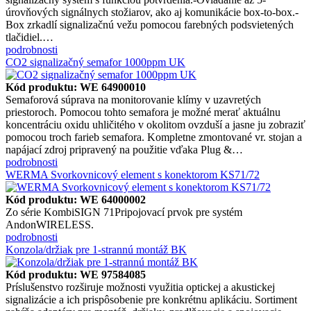
úrovňových signálnych stožiarov, ako aj komunikácie box-to-box.-
Box zrkadlí signalizačnú vežu pomocou farebných podsvietených
tlačidiel.…
podrobnosti
CO2 signalizačný semafor 1000ppm UK
Kód produktu: WE 64900010
Semaforová súprava na monitorovanie klímy v uzavretých
priestoroch. Pomocou tohto semafora je možné merať aktuálnu
koncentráciu oxidu uhličitého v okolitom ovzduší a jasne ju zobraziť
pomocou troch farieb semafora. Kompletne zmontované vr. stojan a
napájací zdroj pripravený na použitie vďaka Plug &…
podrobnosti
WERMA Svorkovnicový element s konektorom KS71/72
Kód produktu: WE 64000002
Zo série KombiSIGN 71Pripojovací prvok pre systém
AndonWIRELESS.
podrobnosti
Konzola/držiak pre 1-strannú montáž BK
Kód produktu: WE 97584085
Príslušenstvo rozširuje možnosti využitia optickej a akustickej
signalizácie a ich prispôsobenie pre konkrétnu aplikáciu. Sortiment