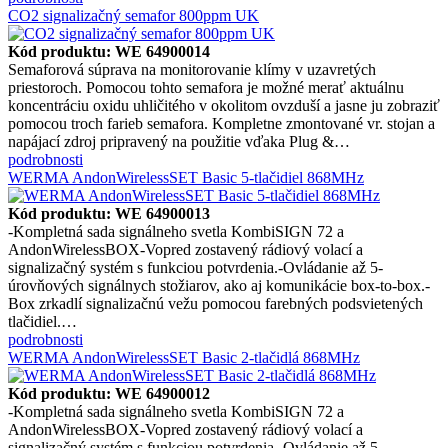
CO2 signalizačný semafor 800ppm UK
Kód produktu: WE 64900014
Semaforová súprava na monitorovanie klímy v uzavretých
priestoroch. Pomocou tohto semafora je možné merať aktuálnu
koncentráciu oxidu uhličitého v okolitom ovzduší a jasne ju zobraziť
pomocou troch farieb semafora. Kompletne zmontované vr. stojan a
napájací zdroj pripravený na použitie vďaka Plug &…
podrobnosti
WERMA AndonWirelessSET Basic 5-tlačidiel 868MHz
Kód produktu: WE 64900013
-Kompletná sada signálneho svetla KombiSIGN 72 a
AndonWirelessBOX-Vopred zostavený rádiový volací a
signalizačný systém s funkciou potvrdenia.-Ovládanie až 5-
úrovňových signálnych stožiarov, ako aj komunikácie box-to-box.-
Box zrkadlí signalizačnú vežu pomocou farebných podsvietených
tlačidiel.…
podrobnosti
WERMA AndonWirelessSET Basic 2-tlačidlá 868MHz
Kód produktu: WE 64900012
-Kompletná sada signálneho svetla KombiSIGN 72 a
AndonWirelessBOX-Vopred zostavený rádiový volací a
signalizačný systém s funkciou potvrdenia.-Ovládanie až 5-