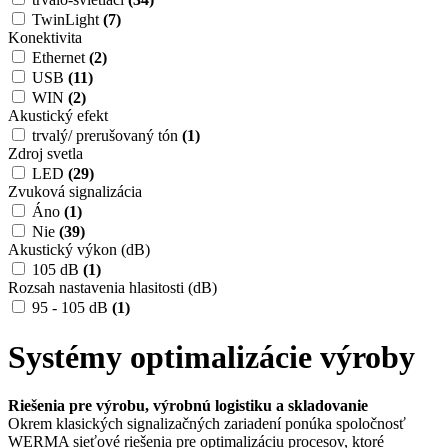
TwinLight
(7)
Konektivita
Ethernet
(2)
USB
(11)
WIN
(2)
Akustický efekt
trvalý/ prerušovaný tón
(1)
Zdroj svetla
LED
(29)
Zvuková signalizácia
Áno
(1)
Nie
(39)
Akustický výkon (dB)
105 dB
(1)
Rozsah nastavenia hlasitosti (dB)
95 - 105 dB
(1)
Systémy optimalizácie výroby
Riešenia pre výrobu, výrobnú logistiku a skladovanie
Okrem klasických signalizačných zariadení ponúka spoločnosť
WERMA sieťové riešenia pre optimalizáciu procesov, ktoré