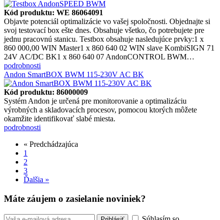
Kód produktu: WE 86064091
Objavte potenciál optimalizácie vo vašej spoločnosti. Objednajte si
svoj testovací box ešte dnes. Obsahuje všetko, čo potrebujete pre
jednu pracovnú stanicu. Testbox obsahuje nasledujúce prvky:1 x
860 000,00 WIN Master1 x 860 640 02 WIN slave KombiSIGN 71
24V AC/DC BK1 x 860 640 07 AndonCONTROL BWM…
podrobnosti
Andon SmartBOX BWM 115-230V AC BK
Kód produktu: 86000009
Systém Andon je určená pre monitorovanie a optimalizáciu
výrobných a skladovacích procesov, pomocou ktorých môžete
okamžite identifikovať slabé miesta.
podrobnosti
« Predchádzajúca
1
2
3
Ďalšia »
Máte záujem o zasielanie noviniek?
Súhlasím so