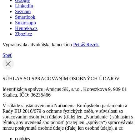
Google
LinkedIn
Seznam
Smartlook
Smartsupp
Heureka.cz
Zbozi.cz
Vypracovala advokátska kancelária
Petráš Rezek
Speť
SÚHLAS SO SPRACOVANÍM OSOBNÝCH ÚDAJOV
Identifikácia správcu: Amicus SK, s.r.o., Koreszkova 9, 909 01
Skalica, IČO: 36235466
V súlade s ustanoveniami Nariadenia Európskeho parlamentu a
Rady EU 2016/679 o ochrane fyzických osôb, v súvislosti so
spracovaním osobných údajov (ďalej len „Nariadenie“) súhlasím s
týmto, aby uvedená spoločnosť (ďalej len „správca“) spracovávala
mnou poskytnuté osobné údaje (ďalej len osobné údaje), a to:
cookies