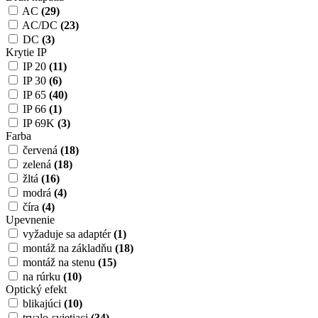
AC
(29)
AC/DC
(23)
DC
(3)
Krytie IP
IP 20
(11)
IP 30
(6)
IP 65
(40)
IP 66
(1)
IP 69K
(3)
Farba
červená
(18)
zelená
(18)
žltá
(16)
modrá
(4)
číra
(4)
Upevnenie
vyžaduje sa adaptér
(1)
montáž na základňu
(18)
montáž na stenu
(15)
na rúrku
(10)
Optický efekt
blikajúci
(10)
trvalo-svietiaci
(34)