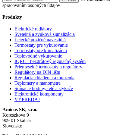
spracovaním osobných údajov
Produkty
Elektrické radiátory
Svetelná a zvuková signalizácia
Letecké pozičné návestidlá
Termostaty pre vykurovanie
Termostaty pre klimatizáciu
Teplovodné vykurovanie
IQRC - bezdrôtový regulačný systém
Priemyselné termostaty a regulátory
Regulátory na DIN lištu
Regulácia chladenia a mrazenia
Teplomery a manometre
Spínacie hodiny, relé a stykače
Elektronické komponenty
VÝPREDAJ
Amicus SK, s.r.o.
Koreszkova 9
909 01 Skalica
Slovensko