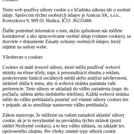
Tento web používa súbory cookie a z hľadiska zákona ide o osobné
údaje. Správcom týchto osobných údajov je Amicus SK, s.r.o.,
Koreszkova 9, 909 01 Skalica, IČO: 36235466
Ďalšie podrobné informácie o tom, akým zpôsobom nás môžete
kontaktovať a ako spracovávame osobné údaje (vrátane cookies), sa
dozviete v dokumente Zásady ochrany osobných údajov, ktorý
nájdete na našom webe.
Všeobecne o cookies
Cookies sú malé textové súbory, ktoré môžu používať webové
stránky na rôzne účely, napr. k personalizácii obsahu a reklam,
poskytovanie funkcií sociálnych médií alebo analýze návštevnosti,
niektoré slúžia k tomu, aby si webová stránka pamätala vaše
preferencie. Tieto súbory se ukladajú do vášho zariadenia (napr. do
počítača, tabletu alebo mobilného telefónu). Každá webová stránka
môže do vášho prehliadača posielať své vlastné súbory cookies len
v prípade, ak to umožňuje nastavenie vášho prehliadača.
Zákon stanovuje, že môžeme na vašom zariadení ukladať súbory
cookie, ak je to nevyhnutné na prevádzku týchto stránok (pozri
oddiel Nezbytné cookies), a to bez vášho súhlasu, na základe tzv.
oprávneného záujmu. Pre všetky ostatné typy súborů cookie