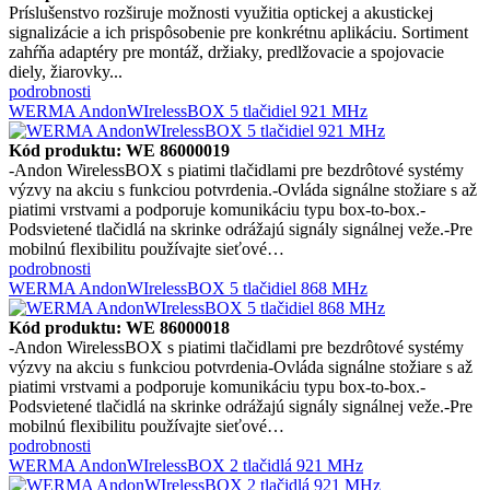
Príslušenstvo rozširuje možnosti využitia optickej a akustickej
signalizácie a ich prispôsobenie pre konkrétnu aplikáciu. Sortiment
zahŕňa adaptéry pre montáž, držiaky, predlžovacie a spojovacie
diely, žiarovky...
podrobnosti
WERMA AndonWIrelessBOX 5 tlačidiel 921 MHz
Kód produktu: WE 86000019
-Andon WirelessBOX s piatimi tlačidlami pre bezdrôtové systémy
výzvy na akciu s funkciou potvrdenia.-Ovláda signálne stožiare s až
piatimi vrstvami a podporuje komunikáciu typu box-to-box.-
Podsvietené tlačidlá na skrinke odrážajú signály signálnej veže.-Pre
mobilnú flexibilitu používajte sieťové…
podrobnosti
WERMA AndonWIrelessBOX 5 tlačidiel 868 MHz
Kód produktu: WE 86000018
-Andon WirelessBOX s piatimi tlačidlami pre bezdrôtové systémy
výzvy na akciu s funkciou potvrdenia-Ovláda signálne stožiare s až
piatimi vrstvami a podporuje komunikáciu typu box-to-box.-
Podsvietené tlačidlá na skrinke odrážajú signály signálnej veže.-Pre
mobilnú flexibilitu používajte sieťové…
podrobnosti
WERMA AndonWIrelessBOX 2 tlačidlá 921 MHz