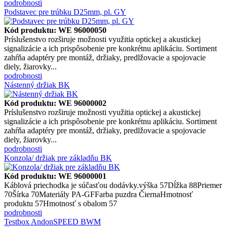
podrobnosti
Podstavec pre trúbku D25mm, pl. GY
Kód produktu: WE 96000050
Príslušenstvo rozširuje možnosti využitia optickej a akustickej
signalizácie a ich prispôsobenie pre konkrétnu aplikáciu. Sortiment
zahŕňa adaptéry pre montáž, držiaky, predlžovacie a spojovacie
diely, žiarovky...
podrobnosti
Nástenný držiak BK
Kód produktu: WE 96000002
Príslušenstvo rozširuje možnosti využitia optickej a akustickej
signalizácie a ich prispôsobenie pre konkrétnu aplikáciu. Sortiment
zahŕňa adaptéry pre montáž, držiaky, predlžovacie a spojovacie
diely, žiarovky...
podrobnosti
Konzola/ držiak pre základňu BK
Kód produktu: WE 96000001
Káblová priechodka je súčasťou dodávky.výška 57Dĺžka 88Priemer
70Šírka 70Materiály PA-GFFarba puzdra ČiernaHmotnosť
produktu 57Hmotnosť s obalom 57
podrobnosti
Testbox AndonSPEED BWM