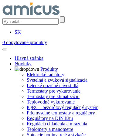
SK
0
dopytované produkty
Hlavná stránka
Novinky
Produkty
Elektrické radiátory
Svetelná a zvuková signalizácia
Letecké pozičné návestidlá
Termostaty pre vykurovanie
Termostaty pre klimatizáciu
Teplovodné vykurovanie
IQRC - bezdrôtový regulačný systém
Priemyselné termostaty a regulátory
Regulátory na DIN lištu
Regulácia chladenia a mrazenia
Teplomery a manometre
Spínacie hodiny, relé a stykače