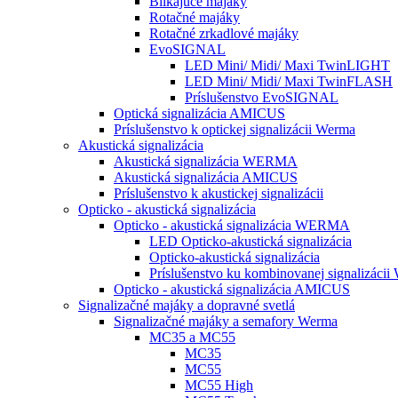
Blikajúce majáky
Rotačné majáky
Rotačné zrkadlové majáky
EvoSIGNAL
LED Mini/ Midi/ Maxi TwinLIGHT
LED Mini/ Midi/ Maxi TwinFLASH
Príslušenstvo EvoSIGNAL
Optická signalizácia AMICUS
Príslušenstvo k optickej signalizácii Werma
Akustická signalizácia
Akustická signalizácia WERMA
Akustická signalizácia AMICUS
Príslušenstvo k akustickej signalizácii
Opticko - akustická signalizácia
Opticko - akustická signalizácia WERMA
LED Opticko-akustická signalizácia
Opticko-akustická signalizácia
Príslušenstvo ku kombinovanej signalizácii
Opticko - akustická signalizácia AMICUS
Signalizačné majáky a dopravné svetlá
Signalizačné majáky a semafory Werma
MC35 a MC55
MC35
MC55
MC55 High