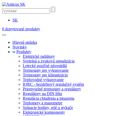
SK
0
dopytované produkty
Hlavná stránka
Novinky
Produkty
Elektrické radiátory
Svetelná a zvuková signalizácia
Letecké pozičné návestidlá
Termostaty pre vykurovanie
Termostaty pre klimatizáciu
Teplovodné vykurovanie
IQRC - bezdrôtový regulačný systém
Priemyselné termostaty a regulátory
Regulátory na DIN lištu
Regulácia chladenia a mrazenia
Teplomery a manometre
Spínacie hodiny, relé a stykače
Elektronické komponenty