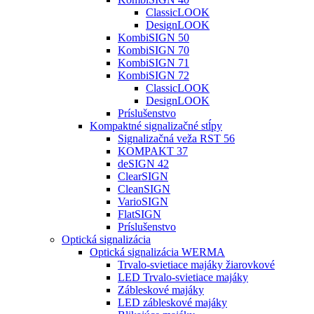
ClassicLOOK
DesignLOOK
KombiSIGN 50
KombiSIGN 70
KombiSIGN 71
KombiSIGN 72
ClassicLOOK
DesignLOOK
Príslušenstvo
Kompaktné signalizačné stĺpy
Signalizačná veža RST 56
KOMPAKT 37
deSIGN 42
ClearSIGN
CleanSIGN
VarioSIGN
FlatSIGN
Príslušenstvo
Optická signalizácia
Optická signalizácia WERMA
Trvalo-svietiace majáky žiarovkové
LED Trvalo-svietiace majáky
Zábleskové majáky
LED zábleskové majáky