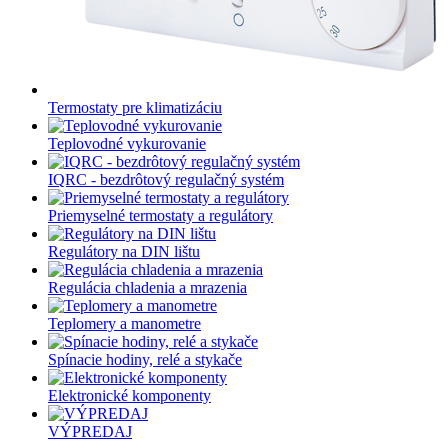
Termostaty pre klimatizáciu
Teplovodné vykurovanie
IQRC - bezdrôtový regulačný systém
Priemyselné termostaty a regulátory
Regulátory na DIN lištu
Regulácia chladenia a mrazenia
Teplomery a manometre
Spínacie hodiny, relé a stykače
Elektronické komponenty
VÝPREDAJ