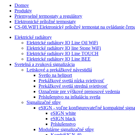
Domov
Produkty
Priemyselné termostaty a regulátory
Elektronické príložné termostaty
CS-08.WIFI Elektronický príložný termostat na ovládanie če
Elektrické radiátory
Elektrické radiátory IQ Line Oil WiFi
Elektrické radiátory IQ line Stone WiFi
Elektrické radiátory IQ Line TOUCH
Elektrické radiátory IQ Line BEE
Svetelná a zvuková signalizácia
Letiskové a prekážkové návestidlá
Svetlo na heliport
Prekážkové svetlá nízka svietivosť
Prekážkové svetlá stredná svietivosť
Označenie pre výškové prenosové vedenia
Príslušenstvo na inštaláciu svetla
Signalizačné stĺpy
eSIGN - voľne konfigurovateľné kompaktné signal
eSIGN white
eSIGN black
Príslušenstvo
Modulárne signalizačné stĺpy
KombiSIGN 40