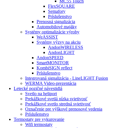
MC55 Touch
FlexSQUARE
Semafory
Príslušenstvo
Prenosná signalizácia
Automobilové majáky
Systémy optimalizácie výroby
WeASSIST
Systémy výzvy na akciu
AndonWIRELESS
AndonLIGHT
AndonSPEED
SmartMONITOR
KombiSIGN reflect
Príslušenstvo
Integrovaná signalizácia - LineLIGHT Fusion
WERMA Video-prezentácia
Letecké pozičné návestidlá
Svetlo na heliport
Prekážkové svetlá nízka svietivosť
Prekážkové svetlo stredná svietivosť
Označenie pre výškové prenosové vedenia
Príslušenstvo
Termostaty pre vykurovanie
Wifi termostaty