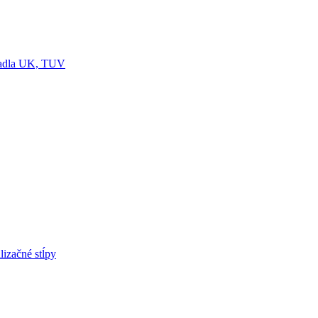
rpadla UK, TUV
izačné stĺpy