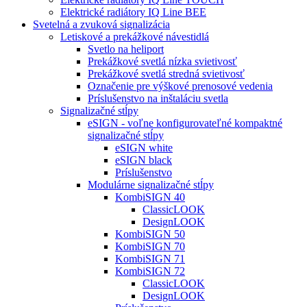
Elektrické radiátory IQ Line BEE
Svetelná a zvuková signalizácia
Letiskové a prekážkové návestidlá
Svetlo na heliport
Prekážkové svetlá nízka svietivosť
Prekážkové svetlá stredná svietivosť
Označenie pre výškové prenosové vedenia
Príslušenstvo na inštaláciu svetla
Signalizačné stĺpy
eSIGN - voľne konfigurovateľné kompaktné
signalizačné stĺpy
eSIGN white
eSIGN black
Príslušenstvo
Modulárne signalizačné stĺpy
KombiSIGN 40
ClassicLOOK
DesignLOOK
KombiSIGN 50
KombiSIGN 70
KombiSIGN 71
KombiSIGN 72
ClassicLOOK
DesignLOOK