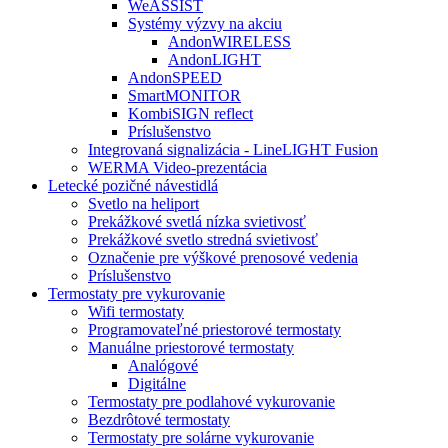
WeASSIST
Systémy výzvy na akciu
AndonWIRELESS
AndonLIGHT
AndonSPEED
SmartMONITOR
KombiSIGN reflect
Príslušenstvo
Integrovaná signalizácia - LineLIGHT Fusion
WERMA Video-prezentácia
Letecké pozičné návestidlá
Svetlo na heliport
Prekážkové svetlá nízka svietivosť
Prekážkové svetlo stredná svietivosť
Označenie pre výškové prenosové vedenia
Príslušenstvo
Termostaty pre vykurovanie
Wifi termostaty
Programovateľné priestorové termostaty
Manuálne priestorové termostaty
Analógové
Digitálne
Termostaty pre podlahové vykurovanie
Bezdrôtové termostaty
Termostaty pre solárne vykurovanie