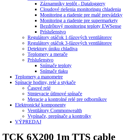
Záznamníky teplôt - Dataloggery
Cloudové riešenia monitoringu chladenia
Monitoring a riadenie pre malé prevádzky
Monitoring a riadenie pre supermarkety
Bezdrôtový monitoring teploty EWSense
Príslušenstvo
Regulátory otáčok 1-fázových ventilátorov
Regulátory otáčok 3-fázových ventilátorov
Detektory úniku chladiva
Teplomery a merače
Príslušenstvo
Snímače teploty
Snímače tlaku
Teplomery a manometre
Spínacie hodiny, relé a stykače
Časové relé
Stmievacie útlmové spínače
Meracie a kontrolné relé pre odborníkov
Elektronické komponenty
Ventilátory Commonwealth
Vypínače, prepínače a kontrolky
VÝPREDAJ
TCK 6X200 1m TTS cable