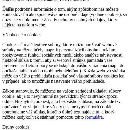
Ďalšie podrobné informácie o tom, akým zpôsobom nás môžete
kontaktovať a ako spracovávame osobné údaje (vrátane cookies), sa
dozviete v dokumente Zásady ochrany osobných údajov, ktorý
nájdete na našom webe.
Všeobecne o cookies
Cookies sú malé textové súbory, ktoré môžu používať webové
stránky na rôzne účely, napr. k personalizácii obsahu a reklam,
poskytovanie funkcií sociálnych médií alebo analýze návštevnosti,
niektoré slúžia k tomu, aby si webová stránka pamätala vaše
preferencie. Tieto súbory se ukladajú do vášho zariadenia (napr. do
počítača, tabletu alebo mobilného telefónu). Každá webová stránka
môže do vášho prehliadača posielať své vlastné súbory cookies len
v prípade, ak to umožňuje nastavenie vášho prehliadača.
Zákon stanovuje, že môžeme na vašom zariadení ukladať súbory
cookie, ak je to nevyhnutné na prevádzku týchto stránok (pozri
oddiel Nezbytné cookies), a to bez vášho súhlasu, na základe tzv.
oprávneného záujmu. Pre všetky ostatné typy súborů cookie
potrebujeme váš súhlas, ktorého úplný text nájdete
tu
, a ktorý
môžete kedykoľvek stiahnuť pomocou tohto
formulára
.
Druhy cookies