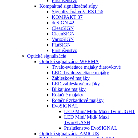
Príslušenstvo
Kompaktné signalizačné stĺpy
Signalizačná veža RST 56
KOMPAKT 37
deSIGN 42
ClearSIGN
CleanSIGN
VarioSIGN
FlatSIGN
Príslušenstvo
Optická signalizácia
Optická signalizácia WERMA
Trvalo-svietiace majáky žiarovkové
LED Trvalo-svietiace majáky
Zábleskové majáky
LED zábleskové majáky
Blikajúce majáky
Rotačné majáky
Rotačné zrkadlové majáky
EvoSIGNAL
LED Mini/ Midi/ Maxi TwinLIGHT
LED Mini/ Midi/ Maxi
TwinFLASH
Príslušenstvo EvoSIGNAL
Optická signalizácia AMICUS