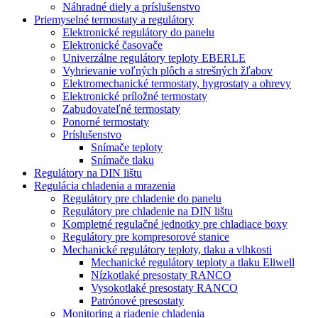
Náhradné diely a príslušenstvo
Priemyselné termostaty a regulátory
Elektronické regulátory do panelu
Elektronické časovače
Univerzálne regulátory teploty EBERLE
Vyhrievanie voľných plôch a strešných žľabov
Elektromechanické termostaty, hygrostaty a ohrevy
Elektronické príložné termostaty
Zabudovateľné termostaty
Ponorné termostaty
Príslušenstvo
Snímače teploty
Snímače tlaku
Regulátory na DIN lištu
Regulácia chladenia a mrazenia
Regulátory pre chladenie do panelu
Regulátory pre chladenie na DIN lištu
Kompletné regulačné jednotky pre chladiace boxy
Regulátory pre kompresorové stanice
Mechanické regulátory teploty, tlaku a vlhkosti
Mechanické regulátory teploty a tlaku Eliwell
Nízkotlaké presostaty RANCO
Vysokotlaké presostaty RANCO
Patrónové presostaty
Monitoring a riadenie chladenia