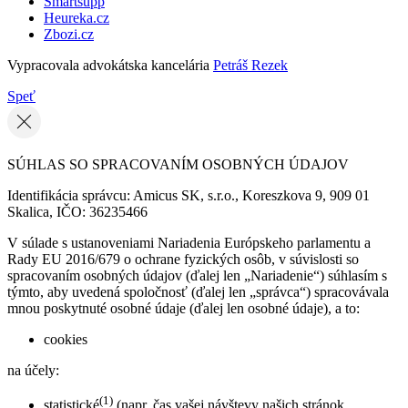
Smartsupp
Heureka.cz
Zbozi.cz
Vypracovala advokátska kancelária
Petráš Rezek
Speť
SÚHLAS SO SPRACOVANÍM OSOBNÝCH ÚDAJOV
Identifikácia správcu: Amicus SK, s.r.o., Koreszkova 9, 909 01
Skalica, IČO: 36235466
V súlade s ustanoveniami Nariadenia Európskeho parlamentu a
Rady EU 2016/679 o ochrane fyzických osôb, v súvislosti so
spracovaním osobných údajov (ďalej len „Nariadenie“) súhlasím s
týmto, aby uvedená spoločnosť (ďalej len „správca“) spracovávala
mnou poskytnuté osobné údaje (ďalej len osobné údaje), a to:
cookies
na účely:
(1)
statistické
(napr. čas vašej návštevy našich stránok,