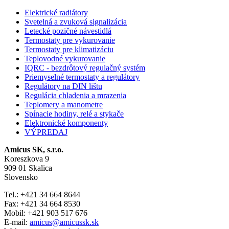
Elektrické radiátory
Svetelná a zvuková signalizácia
Letecké pozičné návestidlá
Termostaty pre vykurovanie
Termostaty pre klimatizáciu
Teplovodné vykurovanie
IQRC - bezdrôtový regulačný systém
Priemyselné termostaty a regulátory
Regulátory na DIN lištu
Regulácia chladenia a mrazenia
Teplomery a manometre
Spínacie hodiny, relé a stykače
Elektronické komponenty
VÝPREDAJ
Amicus SK, s.r.o.
Koreszkova 9
909 01 Skalica
Slovensko
Tel.: +421 34 664 8644
Fax: +421 34 664 8530
Mobil: +421 903 517 676
E-mail:
amicus@amicussk.sk