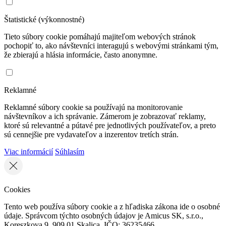
Štatistické (výkonnostné)
Tieto súbory cookie pomáhajú majiteľom webových stránok
pochopiť to, ako návštevníci interagujú s webovými stránkami tým,
že zbierajú a hlásia informácie, často anonymne.
Reklamné
Reklamné súbory cookie sa používajú na monitorovanie
návštevníkov a ich správanie. Zámerom je zobrazovať reklamy,
ktoré sú relevantné a pútavé pre jednotlivých používateľov, a preto
sú cennejšie pre vydavateľov a inzerentov tretích strán.
Viac informácií
Súhlasím
Cookies
Tento web používa súbory cookie a z hľadiska zákona ide o osobné
údaje. Správcom týchto osobných údajov je Amicus SK, s.r.o.,
Koreszkova 9, 909 01 Skalica, IČO: 36235466