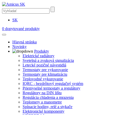
SK
0
dopytované produkty
Hlavná stránka
Novinky
Produkty
Elektrické radiátory
Svetelná a zvuková signalizácia
Letecké pozičné návestidlá
Termostaty pre vykurovanie
Termostaty pre klimatizáciu
Teplovodné vykurovanie
IQRC - bezdrôtový regulačný systém
Priemyselné termostaty a regulátory
Regulátory na DIN lištu
Regulácia chladenia a mrazenia
Teplomery a manometre
Spínacie hodiny, relé a stykače
Elektronické komponenty