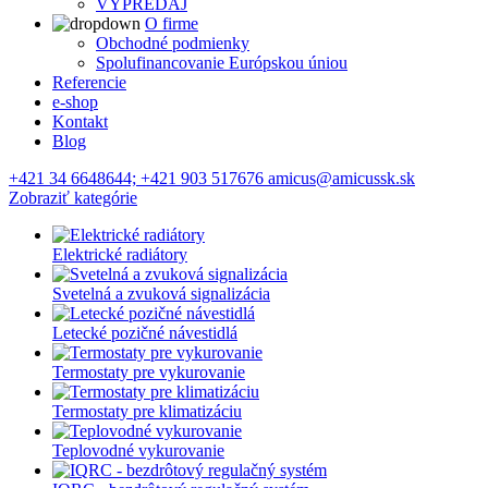
VÝPREDAJ
O firme
Obchodné podmienky
Spolufinancovanie Európskou úniou
Referencie
e-shop
Kontakt
Blog
+421 34 6648644; +421 903 517676 amicus@amicussk.sk
Zobraziť kategórie
Elektrické radiátory
Svetelná a zvuková signalizácia
Letecké pozičné návestidlá
Termostaty pre vykurovanie
Termostaty pre klimatizáciu
Teplovodné vykurovanie