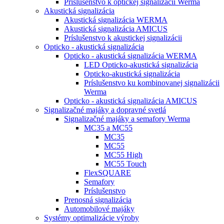
Príslušenstvo k optickej signalizácii Werma
Akustická signalizácia
Akustická signalizácia WERMA
Akustická signalizácia AMICUS
Príslušenstvo k akustickej signalizácii
Opticko - akustická signalizácia
Opticko - akustická signalizácia WERMA
LED Opticko-akustická signalizácia
Opticko-akustická signalizácia
Príslušenstvo ku kombinovanej signalizácii
Werma
Opticko - akustická signalizácia AMICUS
Signalizačné majáky a dopravné svetlá
Signalizačné majáky a semafory Werma
MC35 a MC55
MC35
MC55
MC55 High
MC55 Touch
FlexSQUARE
Semafory
Príslušenstvo
Prenosná signalizácia
Automobilové majáky
Systémy optimalizácie výroby