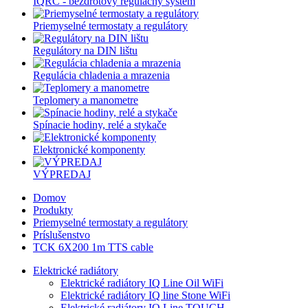
IQRC - bezdrôtový regulačný systém
Priemyselné termostaty a regulátory
Regulátory na DIN lištu
Regulácia chladenia a mrazenia
Teplomery a manometre
Spínacie hodiny, relé a stykače
Elektronické komponenty
VÝPREDAJ
Domov
Produkty
Priemyselné termostaty a regulátory
Príslušenstvo
TCK 6X200 1m TTS cable
Elektrické radiátory
Elektrické radiátory IQ Line Oil WiFi
Elektrické radiátory IQ line Stone WiFi
Elektrické radiátory IQ Line TOUCH