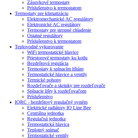
Zásuvkové termostaty
Príslušenstvo k termostatom
Termostaty pre klimatizáciu
Elektromechanické AC regulátory
Elektronické AC regulátory
Termostaty pre stropné chladenie
Ostatné regulátory
Príslušenstvo k termostatom
Teplovodné vykurovanie
WiFi termostatické hlavice
Priestorové termostaty ku kotlu
Bezdrôtová regulácia
Termostaty k spínacím lištám
Termostatické hlavice a ventily
Termické pohony
Rozdeľovače a skrinky pre rozdeľovače
Spínacie lišty k rozdeľovačom
Príslušenstvo
IQRC - bezdrôtový regulačný systém
Elektrické radiátory IQ Line Bee
Centrálna jednotka
Regulačná jednotka
Termostatická hlavica
Teplotný snímač
Termostatické ventily