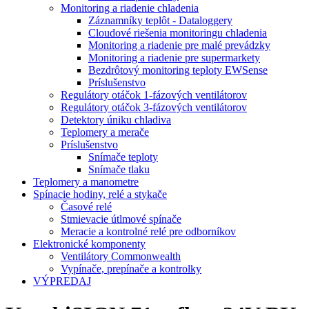
Monitoring a riadenie chladenia
Záznamníky teplôt - Dataloggery
Cloudové riešenia monitoringu chladenia
Monitoring a riadenie pre malé prevádzky
Monitoring a riadenie pre supermarkety
Bezdrôtový monitoring teploty EWSense
Príslušenstvo
Regulátory otáčok 1-fázových ventilátorov
Regulátory otáčok 3-fázových ventilátorov
Detektory úniku chladiva
Teplomery a merače
Príslušenstvo
Snímače teploty
Snímače tlaku
Teplomery a manometre
Spínacie hodiny, relé a stykače
Časové relé
Stmievacie útlmové spínače
Meracie a kontrolné relé pre odborníkov
Elektronické komponenty
Ventilátory Commonwealth
Vypínače, prepínače a kontrolky
VÝPREDAJ