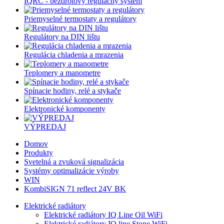
IQRC - bezdrôtový regulačný systém
Priemyselné termostaty a regulátory
Regulátory na DIN lištu
Regulácia chladenia a mrazenia
Teplomery a manometre
Spínacie hodiny, relé a stykače
Elektronické komponenty
VÝPREDAJ
Domov
Produkty
Svetelná a zvuková signalizácia
Systémy optimalizácie výroby
WIN
KombiSIGN 71 reflect 24V BK
Elektrické radiátory
Elektrické radiátory IQ Line Oil WiFi
Elektrické radiátory IQ line Stone WiFi