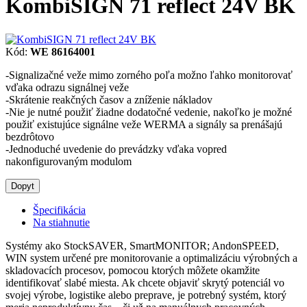
KombiSIGN 71 reflect 24V BK
Kód:
WE 86164001
-Signalizačné veže mimo zorného poľa možno ľahko monitorovať
vďaka odrazu signálnej veže
-Skrátenie reakčných časov a zníženie nákladov
-Nie je nutné použiť žiadne dodatočné vedenie, nakoľko je možné
použiť existujúce signálne veže WERMA a signály sa prenášajú
bezdrôtovo
-Jednoduché uvedenie do prevádzky vďaka vopred
nakonfigurovaným modulom
Dopyt
Špecifikácia
Na stiahnutie
Systémy ako StockSAVER, SmartMONITOR; AndonSPEED,
WIN system určené pre monitorovanie a optimalizáciu výrobných a
skladovacích procesov, pomocou ktorých môžete okamžite
identifikovať slabé miesta. Ak chcete objaviť skrytý potenciál vo
svojej výrobe, logistike alebo preprave, je potrebný systém, ktorý