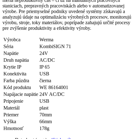
meria neproduktívny čas – či už na manuálnych pracovných
staniciach, prepravných pracoviskách alebo v automatizovanej
výrobe. Pre priemyselné podniky uvedené systémy získavajú a
analyzujú údaje na optimalizáciu výrobných procesov, monitorujú
výrobu, stroje, toky materiálov, poprípade zahajujú určité procesy
pre zvýšenie produktivity a efektivity výroby.
Výrobca
Werma
Séria
KombiSIGN 71
Napätie
24V
Druh napätia
AC/DC
Krytie IP
IP 65
Konektivita
USB
Farba púzdra
čierna
Kód produktu
WE 86164001
Napájacie napätie
24V AC/DC
Pripojenie
USB
Materiál
plast
Priemer
70mm
Výška
66mm
Hmotnosť
178g