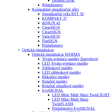
DesignLOOK
Príslušenstvo
Kompaktné signalizačné stĺpy
Signalizačná veža RST 56
KOMPAKT 37
deSIGN 42
ClearSIGN
CleanSIGN
VarioSIGN
FlatSIGN
Príslušenstvo
Optická signalizácia
Optická signalizácia WERMA
Trvalo-svietiace majáky žiarovkové
LED Trvalo-svietiace majáky
Zábleskové majáky
LED zábleskové majáky
Blikajúce majáky
Rotačné majáky
Rotačné zrkadlové majáky
EvoSIGNAL
LED Mini/ Midi/ Maxi TwinLIGHT
LED Mini/ Midi/ Maxi
TwinFLASH
Príslušenstvo EvoSIGNAL