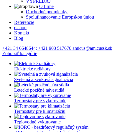
VÝPREDAJ
O firme
Obchodné podmienky
Spolufinancovanie Európskou úniou
Referencie
e-shop
Kontakt
Blog
+421 34 6648644; +421 903 517676 amicus@amicussk.sk
Zobraziť kategórie
Elektrické radiátory
Svetelná a zvuková signalizácia
Letecké pozičné návestidlá
Termostaty pre vykurovanie
Termostaty pre klimatizáciu
Teplovodné vykurovanie