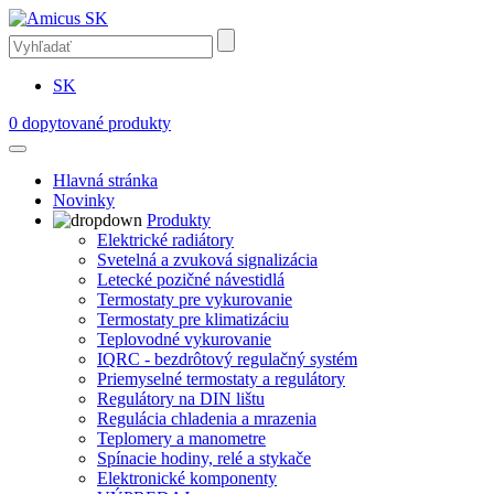
SK
0
dopytované produkty
Hlavná stránka
Novinky
Produkty
Elektrické radiátory
Svetelná a zvuková signalizácia
Letecké pozičné návestidlá
Termostaty pre vykurovanie
Termostaty pre klimatizáciu
Teplovodné vykurovanie
IQRC - bezdrôtový regulačný systém
Priemyselné termostaty a regulátory
Regulátory na DIN lištu
Regulácia chladenia a mrazenia
Teplomery a manometre
Spínacie hodiny, relé a stykače
Elektronické komponenty