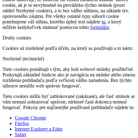
cookie, ak je to nevyhnutné na prevádzku týchto stránok (pozri
oddiel Nezbytné cookies), a to bez vášho súhlasu, na základe tzv.
oprávneného záujmu. Pre všetky ostatné typy súborů cookie
potrebujeme váš súhlas, ktorého úplný text nájdete
tu
, a ktorý
môžete kedykoľvek stiahnuť pomocou tohto
formulára
.
Druhy cookies
Cookies sú rozdelené podľa účelu, na ktorý sa používajú a to takto:
Nezbytné (technické)
Tieto cookies pomáhajú s tým, aby boli webové stránky použiteľné.
Poskytujú základné funkcie ako je navigácia na stránke alebo zmena
rozlišenia prehliadača podľa veľkosti vášho zariadenia. Bez týchto
súborov nemôže web správne fungovať.
Tieto cookies môžu byť zablokované (zakázané), ale časť stránok se
vám nemusí zobrazovať správne, niektoré časti dokonca nemusí
fungovať. Pokyny pre najčastejšie používané prehliadače nájdete tu:
Google Chrome
Firefox
Internet Explorer a Edge
Safari