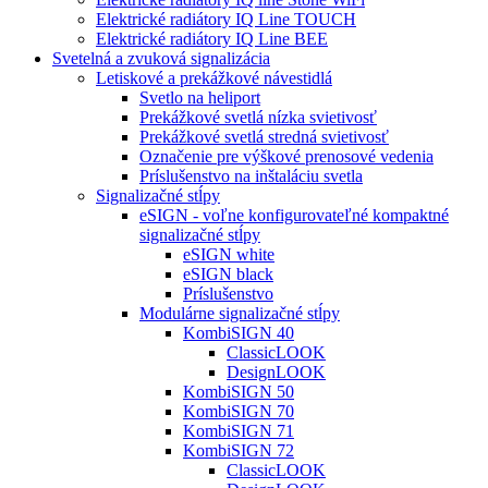
Elektrické radiátory IQ Line TOUCH
Elektrické radiátory IQ Line BEE
Svetelná a zvuková signalizácia
Letiskové a prekážkové návestidlá
Svetlo na heliport
Prekážkové svetlá nízka svietivosť
Prekážkové svetlá stredná svietivosť
Označenie pre výškové prenosové vedenia
Príslušenstvo na inštaláciu svetla
Signalizačné stĺpy
eSIGN - voľne konfigurovateľné kompaktné
signalizačné stĺpy
eSIGN white
eSIGN black
Príslušenstvo
Modulárne signalizačné stĺpy
KombiSIGN 40
ClassicLOOK
DesignLOOK
KombiSIGN 50
KombiSIGN 70
KombiSIGN 71
KombiSIGN 72
ClassicLOOK