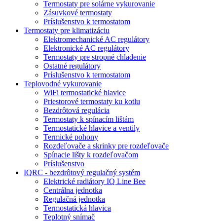
Termostaty pre solárne vykurovanie
Zásuvkové termostaty
Príslušenstvo k termostatom
Termostaty pre klimatizáciu
Elektromechanické AC regulátory
Elektronické AC regulátory
Termostaty pre stropné chladenie
Ostatné regulátory
Príslušenstvo k termostatom
Teplovodné vykurovanie
WiFi termostatické hlavice
Priestorové termostaty ku kotlu
Bezdrôtová regulácia
Termostaty k spínacím lištám
Termostatické hlavice a ventily
Termické pohony
Rozdeľovače a skrinky pre rozdeľovače
Spínacie lišty k rozdeľovačom
Príslušenstvo
IQRC - bezdrôtový regulačný systém
Elektrické radiátory IQ Line Bee
Centrálna jednotka
Regulačná jednotka
Termostatická hlavica
Teplotný snímač