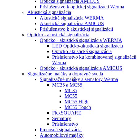
Optická signalizácia AMICUS
Príslušenstvo k optickej signalizácii Werma
Akustická signalizácia
Akustická signalizácia WERMA
Akustická signalizácia AMICUS
Príslušenstvo k akustickej signalizácii
Opticko - akustická signalizácia
Opticko - akustická signalizácia WERMA
LED Opticko-akustická signalizácia
Opticko-akustická signalizácia
Príslušenstvo ku kombinovanej signalizácii
Werma
Opticko - akustická signalizácia AMICUS
Signalizačné majáky a dopravné svetlá
Signalizačné majáky a semafory Werma
MC35 a MC55
MC35
MC55
MC55 High
MC55 Touch
FlexSQUARE
Semafory
Príslušenstvo
Prenosná signalizácia
Automobilové majáky