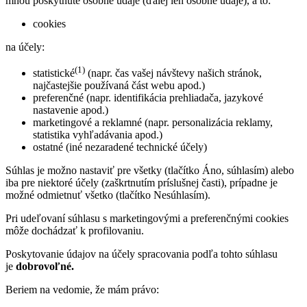
mnou poskytnuté osobné údaje (ďalej len osobné údaje), a to:
cookies
na účely:
(1)
statistické
(napr. čas vašej návštevy našich stránok,
najčastejšie používaná část webu apod.)
preferenčné (napr. identifikácia prehliadača, jazykové
nastavenie apod.)
marketingové a reklamné (napr. personalizácia reklamy,
statistika vyhľadávania apod.)
ostatné (iné nezaradené technické účely)
Súhlas je možno nastaviť pre všetky (tlačítko Áno, súhlasím) alebo
iba pre niektoré účely (zaškrtnutím príslušnej časti), prípadne je
možné odmietnuť všetko (tlačítko Nesúhlasím).
Pri udeľovaní súhlasu s marketingovými a preferenčnými cookies
môže dochádzať k profilovaniu.
Poskytovanie údajov na účely spracovania podľa tohto súhlasu
je
dobrovoľné.
Beriem na vedomie, že mám právo: