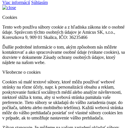
Viac informácií
Súhlasím
Cookies
Tento web používa súbory cookie a z hľadiska zákona ide o osobné
údaje. Správcom týchto osobných údajov je Amicus SK, s.r.o.,
Koreszkova 9, 909 01 Skalica, IČO: 36235466
Ďalšie podrobné informácie o tom, akým zpôsobom nás môžete
kontaktovať a ako spracovávame osobné údaje (vrátane cookies), sa
dozviete v dokumente Zásady ochrany osobných údajov, ktorý
nájdete na našom webe.
Všeobecne o cookies
Cookies sú malé textové súbory, ktoré môžu používať webové
stránky na rôzne účely, napr. k personalizácii obsahu a reklam,
poskytovanie funkcií sociálnych médií alebo analýze návštevnosti,
niektoré slúžia k tomu, aby si webová stránka pamätala vaše
preferencie. Tieto súbory se ukladajú do vášho zariadenia (napr. do
počítača, tabletu alebo mobilného telefónu). Každá webová stránka
môže do vášho prehliadača posielať své vlastné súbory cookies len
v prípade, ak to umožňuje nastavenie vášho prehliadača.
Zákon stanovuje, že môžeme na vašom zariadení ukladať súbory