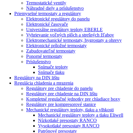
Termostatické ventily
Náhradné diely a príslušenstvo
Priemyselné termostaty a regulátory
Elektronické regulátory do panelu
Elektronické časovače
Univerzálne regulátory teploty EBERLE
Vyhrievanie voľných plôch a strešných žľabov
Elektromechanické termostaty, hygrostaty a ohrevy
Elektronické príložné termostaty
Zabudovateľné termostaty
Ponorné termostaty
Príslušenstvo
Snímače teploty
Snímače tlaku
Regulátory na DIN lištu
Regulácia chladenia a mrazenia
Regulátory pre chladenie do panelu
Regulátory pre chladenie na DIN lištu
Kompletné regulačné jednotky pre chladiace boxy
Regulátory pre kompresorové stanice
Mechanické regulátory teploty, tlaku a vlhkosti
Mechanické regulátory teploty a tlaku Eliwell
Nízkotlaké presostaty RANCO
Vysokotlaké presostaty RANCO
Patrónové presostaty