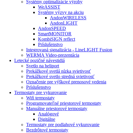
Systémy optimalizácie výroby
WeASSIST
Systémy výzvy na akciu
AndonWIRELESS
AndonLIGHT
AndonSPEED
SmartMONITOR
KombiSIGN reflect
Príslušenstvo
Integrovaná signalizácia - LineLIGHT Fusion
WERMA Video-prezentácia
Letecké pozičné návestidlá
Svetlo na heliport
Prekážkové svetlá nízka svietivosť
Prekážkové svetlo stredná svietivosť
Označenie pre výškové prenosové vedenia
Príslušenstvo
Termostaty pre vykurovanie
Wifi termostaty
Programovateľné priestorové termostaty
Manuálne priestorové termostaty
Analógové
Digitálne
Termostaty pre podlahové vykurovanie
Bezdrôtové termostaty