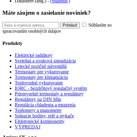
Datasheet (ang.) -
(Stiahnuť)
Máte záujem o zasielanie noviniek?
Súhlasím so
spracovaním osobných údajov
Produkty
Elektrické radiátory
Svetelná a zvuková signalizácia
Letecké pozičné návestidlá
Termostaty pre vykurovanie
Termostaty pre klimatizáciu
Teplovodné vykurovanie
IQRC - bezdrôtový regulačný systém
Priemyselné termostaty a regulátory
Regulátory na DIN lištu
Regulácia chladenia a mrazenia
Teplomery a manometre
Spínacie hodiny, relé a stykače
Elektronické komponenty
VÝPREDAJ