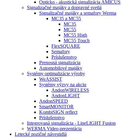
Opticko - akustická signalizácia AMICUS
Signalizačné majáky a dopravné svetlá
Signalizačné majáky a semafory Werma
MC35 a MC55
MC35
MC55
MC55 High
MC55 Touch
FlexSQUARE
Semafory
Príslušenstvo
Prenosná signalizácia
Automobilové majáky
Systémy optimalizácie výroby
WeASSIST
Systémy výzvy na akciu
AndonWIRELESS
AndonLIGHT
AndonSPEED
SmartMONITOR
KombiSIGN reflect
Príslušenstvo
Integrovaná signalizácia - LineLIGHT Fusion
WERMA Video-prezentácia
Letecké pozičné návestidlá