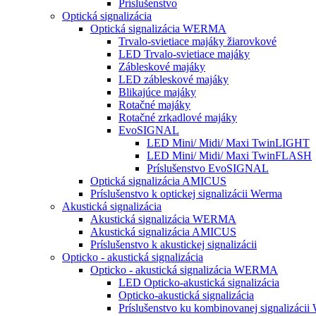
Príslušenstvo
Optická signalizácia
Optická signalizácia WERMA
Trvalo-svietiace majáky žiarovkové
LED Trvalo-svietiace majáky
Zábleskové majáky
LED zábleskové majáky
Blikajúce majáky
Rotačné majáky
Rotačné zrkadlové majáky
EvoSIGNAL
LED Mini/ Midi/ Maxi TwinLIGHT
LED Mini/ Midi/ Maxi TwinFLASH
Príslušenstvo EvoSIGNAL
Optická signalizácia AMICUS
Príslušenstvo k optickej signalizácii Werma
Akustická signalizácia
Akustická signalizácia WERMA
Akustická signalizácia AMICUS
Príslušenstvo k akustickej signalizácii
Opticko - akustická signalizácia
Opticko - akustická signalizácia WERMA
LED Opticko-akustická signalizácia
Opticko-akustická signalizácia
Príslušenstvo ku kombinovanej signalizácii