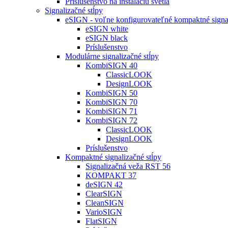
Príslušenstvo na inštaláciu svetla
Signalizačné stĺpy
eSIGN - voľne konfigurovateľné kompaktné signal
eSIGN white
eSIGN black
Príslušenstvo
Modulárne signalizačné stĺpy
KombiSIGN 40
ClassicLOOK
DesignLOOK
KombiSIGN 50
KombiSIGN 70
KombiSIGN 71
KombiSIGN 72
ClassicLOOK
DesignLOOK
Príslušenstvo
Kompaktné signalizačné stĺpy
Signalizačná veža RST 56
KOMPAKT 37
deSIGN 42
ClearSIGN
CleanSIGN
VarioSIGN
FlatSIGN