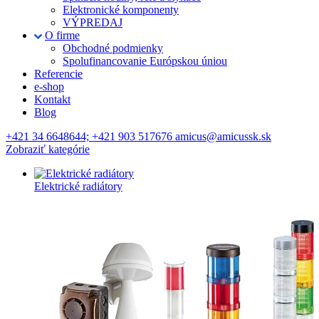
Elektronické komponenty
VÝPREDAJ
O firme
Obchodné podmienky
Spolufinancovanie Európskou úniou
Referencie
e-shop
Kontakt
Blog
+421 34 6648644; +421 903 517676 amicus@amicussk.sk
Zobraziť kategórie
Elektrické radiátory