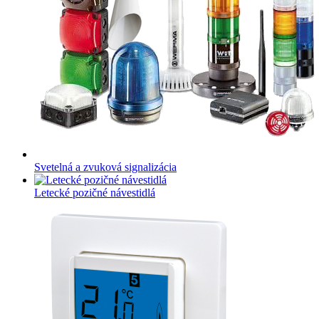
Svetelná a zvuková signalizácia
Letecké pozičné návestidlá