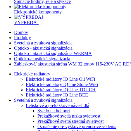
Spínacie hodiny, relé a stykače
Elektronické komponenty
VÝPREDAJ
Domov
Produkty
Svetelná a zvuková signalizácia
Opticko - akustická signalizácia
Opticko - akustická signalizácia WERMA
Opticko-akustická signalizácia
Záblesková/ akustická siréna WM 32 tónov 115-230V AC RD
Elektrické radiátory
Elektrické radiátory IQ Line Oil WiFi
Elektrické radiátory IQ line Stone WiFi
Elektrické radiátory IQ Line TOUCH
Elektrické radiátory IQ Line BEE
Svetelná a zvuková signalizácia
Letiskové a prekážkové návestidlá
Svetlo na heliport
Prekážkové svetlá nízka svietivosť
Prekážkové svetlá stredná svietivosť
Označenie pre výškové prenosové vedenia