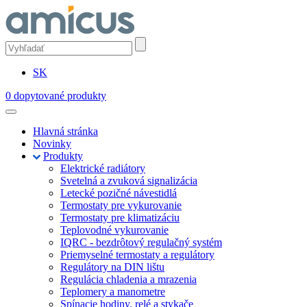
SK
0
dopytované produkty
Hlavná stránka
Novinky
Produkty
Elektrické radiátory
Svetelná a zvuková signalizácia
Letecké pozičné návestidlá
Termostaty pre vykurovanie
Termostaty pre klimatizáciu
Teplovodné vykurovanie
IQRC - bezdrôtový regulačný systém
Priemyselné termostaty a regulátory
Regulátory na DIN lištu
Regulácia chladenia a mrazenia
Teplomery a manometre
Spínacie hodiny, relé a stykače